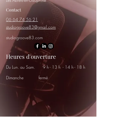
Les Abrets-en-Dauphiné
Contact
06 64 74 56 21
studiogroove83@gmail.com
studiogroove83.com
Heures d'ouverture
Du Lun. au Sam.
9 h - 13 h - 14 h - 18 h
Dimanche
fermé